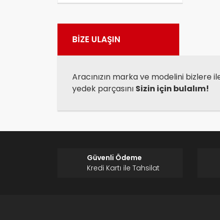
Görü
BİZE ULAŞIN
Aracınızın marka ve modelini bizlere il
yedek parçasını
Sizin için bulalım!
Güvenli Ödeme
Kredi Kartı ile Tahsilat