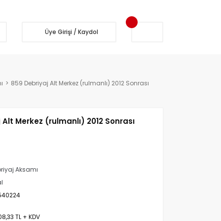
Üye Girişi / Kaydol
ı
859 Debriyaj Alt Merkez (rulmanlı) 2012 Sonrası
 Alt Merkez (rulmanlı) 2012 Sonrası
riyaj Aksamı
al
540224
08,33 TL + KDV