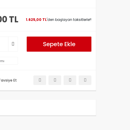
00 TL
1.625,00 TL
'den başlayan taksitlerle!!
Sepete Ekle
rmı
Tavsiye Et
etersiz gördüğünüz noktaları öneri formunu