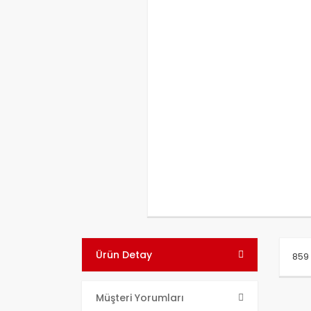
Ürün Detay
859 
Bu ü
Müşteri Yorumları
kull