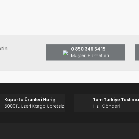
Bu ürüne ilk yorumu siz yap
ş ve önerileriniz için teşekkür ederiz.
Ürün resmi kalitesiz, bozuk veya görüntülenemiyor.
Yorum Yaz
Ürün açıklamasında eksik bilgiler bulunuyor.
Ürün bilgilerinde hatalar bulunuyor.
Ürün fiyatı diğer sitelerden daha pahalı.
etin
0 850 346 54 15
Bu ürüne benzer farklı alternatifler olmalı.
Müşteri Hizmetleri
Gönder
Kaporta Ürünleri Hariç
Tüm Türkiye Teslima
5000TL Üzeri Kargo Ücretsiz
Hızlı Gönderi