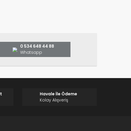
ın!
0 534 648 44 88
Whatsapp
t
Havale İle Ödeme
Kolay Alışveriş