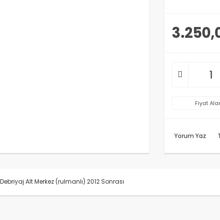
3.250,
Fiyat Ala
Yorum Yaz
Debriyaj Alt Merkez (rulmanlı) 2012 Sonrası
rünün fiyat bilgisi, resim, ürün açıklamalarında ve diğer konularda y
anarak tarafımıza iletebilirsiniz.