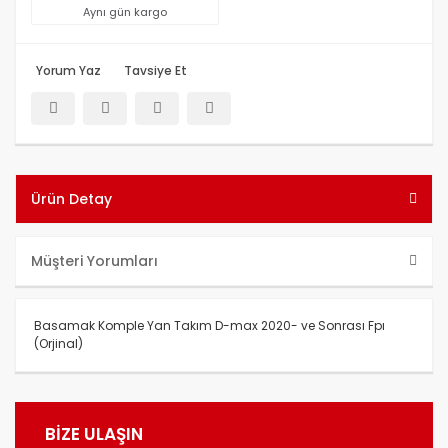
Aynı gün kargo
Yorum Yaz
Tavsiye Et
Ürün Detay
Müşteri Yorumları
Basamak Komple Yan Takım D-max 2020- ve Sonrası Fpı
(Orjinal)
Bu ürünün fiyat bilgisi, resim, ürün açıklamalarında ve diğer
konularda yetersiz gördüğünüz noktaları öneri formunu
BİZE ULAŞIN
kullanarak tarafımıza iletebilirsiniz.