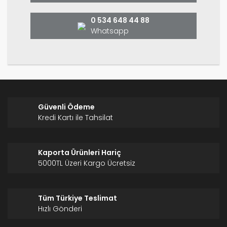
Okan AKYÜREK | 19/07/2021
Bu ürüne benzer farklı alternatifler olmalı.
0 534 648 44 88
Whatsapp
Yorum Yaz
Gönder
Güvenli Ödeme
Kredi Kartı ile Tahsilat
Kaporta Ürünleri Hariç
5000TL Üzeri Kargo Ücretsiz
Tüm Türkiye Teslimat
Hızlı Gönderi