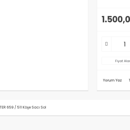
1.500,
Fiyat Ala
Yorum Yaz
ER 659 / 511 Köşe Sacı Sol
rünün fiyat bilgisi, resim, ürün açıklamalarında ve diğer konularda y
anarak tarafımıza iletebilirsiniz.