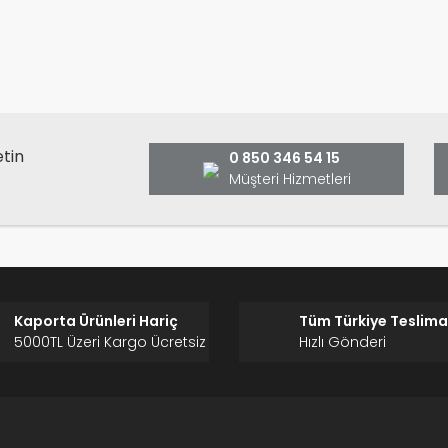
Bu ürüne ilk yorumu siz yap
ş ve önerileriniz için teşekkür ederiz.
Ürün resmi kalitesiz, bozuk veya görüntülenemiyor.
Yorum Yaz
Ürün açıklamasında eksik bilgiler bulunuyor.
Ürün bilgilerinde hatalar bulunuyor.
Ürün fiyatı diğer sitelerden daha pahalı.
etin
0 850 346 54 15
Bu ürüne benzer farklı alternatifler olmalı.
Müşteri Hizmetleri
Gönder
Kaporta Ürünleri Hariç
Tüm Türkiye Teslima
5000TL Üzeri Kargo Ücretsiz
Hızlı Gönderi