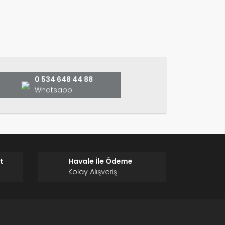
ın!
0 534 648 44 88
Whatsapp
t
Havale İle Ödeme
Kolay Alışveriş