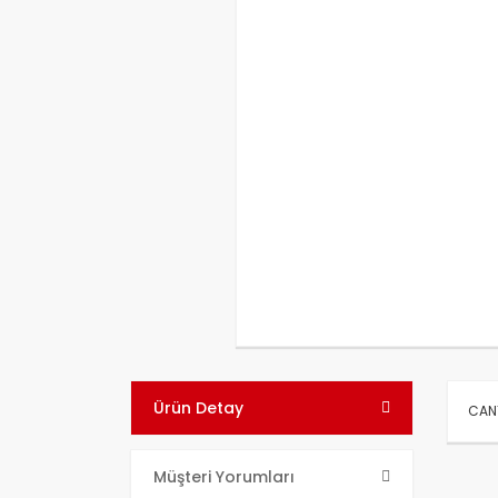
Ürün Detay
CANT
Bu ü
Müşteri Yorumları
kull