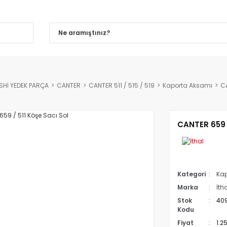
SHİ YEDEK PARÇA
CANTER
CANTER 511 / 515 / 519
Kaporta Aksamı
CA
CANTER 659 /
Kategori
Kap
Marka
İth
Stok
40
Kodu
Fiyat
1.2