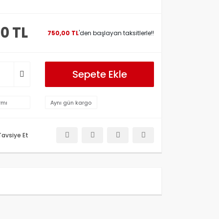
00 TL
750,00 TL
'den başlayan taksitlerle!!
Sepete Ekle
rmı
Aynı gün kargo
Tavsiye Et
etersiz gördüğünüz noktaları öneri formunu