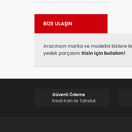
Görü
BİZE ULAŞIN
Aracınızın marka ve modelini bizlere il
yedek parçasını
Sizin için bulalım!
Güvenli Ödeme
Kredi Kartı ile Tahsilat