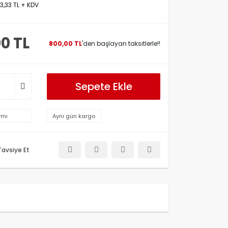
33,33 TL + KDV
00 TL
800,00 TL
'den başlayan taksitlerle!!
Sepete Ekle
rmı
Aynı gün kargo
Tavsiye Et
etersiz gördüğünüz noktaları öneri formunu