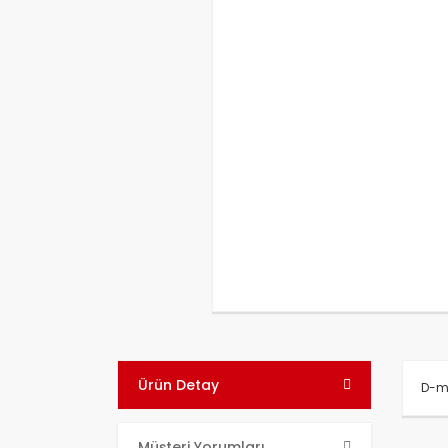
Ürün Detay
D-ma
Bu ü
Müşteri Yorumları