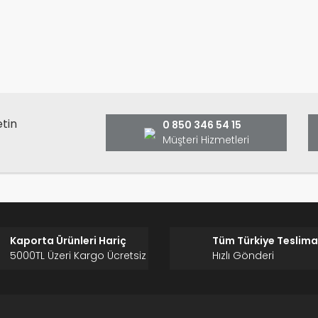
anarak tarafımıza iletebilirsiniz.
Bu ürüne ilk yorumu siz yap
ş ve önerileriniz için teşekkür ederiz.
Ürün resmi kalitesiz, bozuk veya görüntülenemiyor.
Yorum Yaz
Ürün açıklamasında eksik bilgiler bulunuyor.
Ürün bilgilerinde hatalar bulunuyor.
Ürün fiyatı diğer sitelerden daha pahalı.
etin
0 850 346 54 15
Bu ürüne benzer farklı alternatifler olmalı.
Müşteri Hizmetleri
Gönder
Kaporta Ürünleri Hariç
Tüm Türkiye Teslima
5000TL Üzeri Kargo Ücretsiz
Hızlı Gönderi