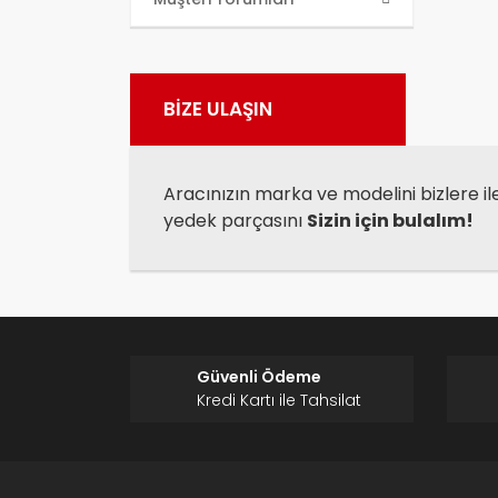
kull
Görü
BİZE ULAŞIN
Aracınızın marka ve modelini bizlere il
yedek parçasını
Sizin için bulalım!
Güvenli Ödeme
Kredi Kartı ile Tahsilat