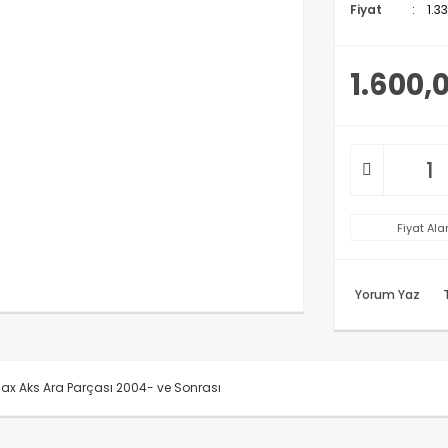
Fiyat
1.3
1.600,
Fiyat Ala
Yorum Yaz
x Aks Ara Parçası 2004- ve Sonrası
rünün fiyat bilgisi, resim, ürün açıklamalarında ve diğer konularda y