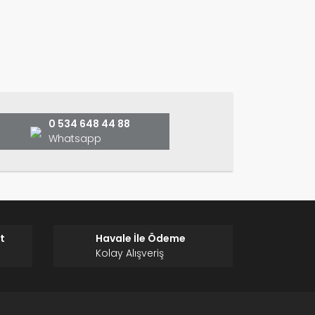
ın!
0 534 648 44 88
Whatsapp
t
Havale İle Ödeme
Kolay Alışveriş