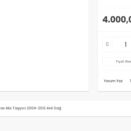
4.000,
Fiyat Ala
Yorum Yaz
x Aks Taşıyıcı 2004-2012 4x4 Sağ
rünün fiyat bilgisi, resim, ürün açıklamalarında ve diğer konularda y
anarak tarafımıza iletebilirsiniz.