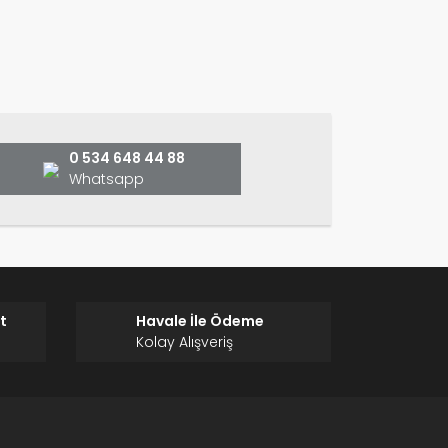
ın!
0 534 648 44 88
Whatsapp
t
Havale İle Ödeme
Kolay Alışveriş