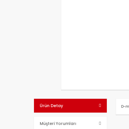
Ürün Detay
D-ma
Bu ü
Müşteri Yorumları
kull