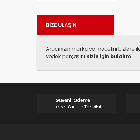
Görü
BİZE ULAŞIN
Aracınızın marka ve modelini bizlere il
yedek parçasını
Sizin için bulalım!
Güvenli Ödeme
Kredi Kartı ile Tahsilat