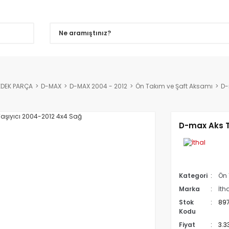
EDEK PARÇA
D-MAX
D-MAX 2004 - 2012
Ön Takım ve Şaft Aksamı
D-
D-max Aks T
Kategori
Ön 
Marka
İth
Stok
89
Kodu
Fiyat
3.3