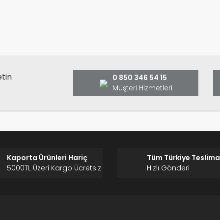
Bu ürüne ilk yorumu siz yap
ş ve önerileriniz için teşekkür ederiz.
Ürün resmi kalitesiz, bozuk veya görüntülenemiyor.
Yorum Yaz
Ürün açıklamasında eksik bilgiler bulunuyor.
Ürün bilgilerinde hatalar bulunuyor.
Ürün fiyatı diğer sitelerden daha pahalı.
etin
0 850 346 54 15
Bu ürüne benzer farklı alternatifler olmalı.
Müşteri Hizmetleri
Gönder
Kaporta Ürünleri Hariç
Tüm Türkiye Teslima
5000TL Üzeri Kargo Ücretsiz
Hızlı Gönderi