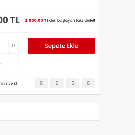
00 TL
2.000,00 TL
'den başlayan taksitlerle!!
Sepete Ekle
rmı
Tavsiye Et
etersiz gördüğünüz noktaları öneri formunu