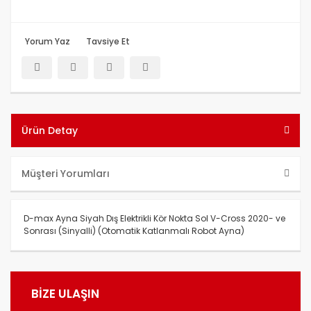
Yorum Yaz
Tavsiye Et
Ürün Detay
Müşteri Yorumları
D-max Ayna Siyah Dış Elektrikli Kör Nokta Sol V-Cross 2020- ve
Sonrası (Sinyalli) (Otomatik Katlanmalı Robot Ayna)
Bu ürünün fiyat bilgisi, resim, ürün açıklamalarında ve diğer
konularda yetersiz gördüğünüz noktaları öneri formunu
Bu ürüne ilk yorumu siz yapın!
BİZE ULAŞIN
kullanarak tarafımıza iletebilirsiniz.
Görüş ve önerileriniz için teşekkür ederiz.