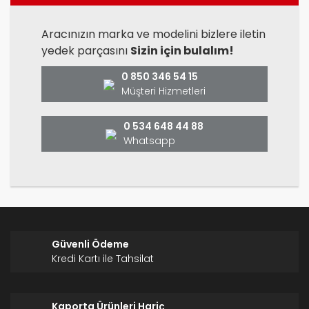
Yorum Yaz
Ürün resmi kalitesiz, bozuk veya görüntülenemiyor.
Aracınızın marka ve modelini bizlere iletin
yedek parçasını
Sizin için bulalım!
Ürün açıklamasında eksik bilgiler bulunuyor.
Ürün bilgilerinde hatalar bulunuyor.
0 850 346 54 15
Ürün fiyatı diğer sitelerden daha pahalı.
Müşteri Hizmetleri
Bu ürüne benzer farklı alternatifler olmalı.
0 534 648 44 88
Whatsapp
Gönder
Güvenli Ödeme
Kredi Kartı ile Tahsilat
Kaporta Ürünleri Hariç