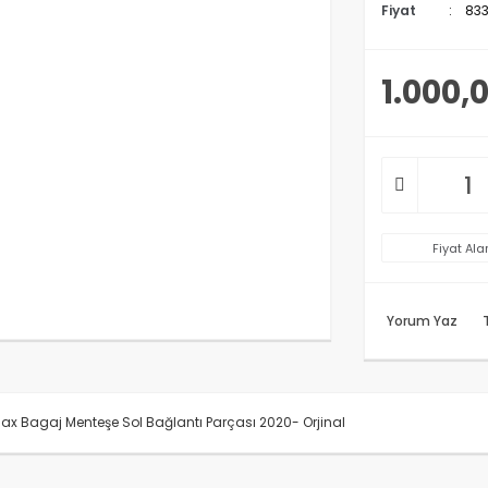
Fiyat
833
1.000,
Fiyat Ala
Yorum Yaz
x Bagaj Menteşe Sol Bağlantı Parçası 2020- Orjinal
rünün fiyat bilgisi, resim, ürün açıklamalarında ve diğer konularda y