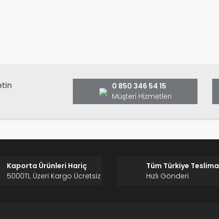
anarak tarafımıza iletebilirsiniz.
Bu ürüne ilk yorumu siz yap
ş ve önerileriniz için teşekkür ederiz.
Ürün resmi kalitesiz, bozuk veya görüntülenemiyor.
Yorum Yaz
Ürün açıklamasında eksik bilgiler bulunuyor.
Ürün bilgilerinde hatalar bulunuyor.
Ürün fiyatı diğer sitelerden daha pahalı.
etin
0 850 346 54 15
Bu ürüne benzer farklı alternatifler olmalı.
Müşteri Hizmetleri
Gönder
Kaporta Ürünleri Hariç
Tüm Türkiye Teslima
5000TL Üzeri Kargo Ücretsiz
Hızlı Gönderi