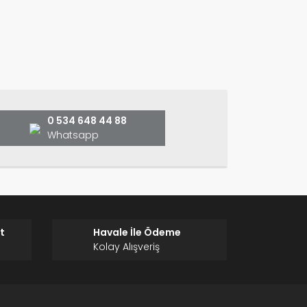
ın!
0 534 648 44 88
Whatsapp
t
Havale İle Ödeme
Kolay Alışveriş