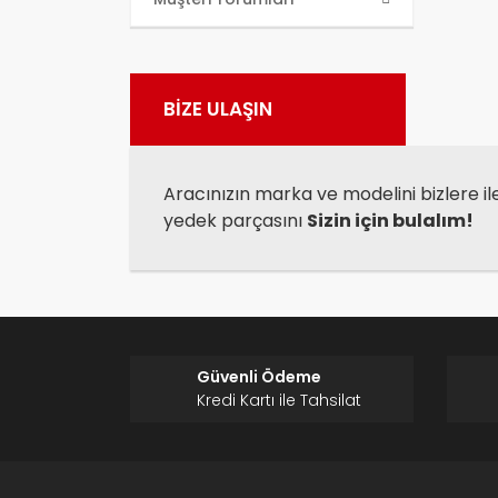
kull
Görü
BİZE ULAŞIN
Aracınızın marka ve modelini bizlere il
yedek parçasını
Sizin için bulalım!
Güvenli Ödeme
Kredi Kartı ile Tahsilat