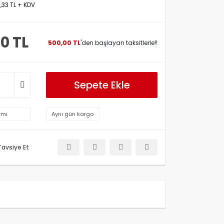
,33 TL + KDV
00 TL
500,00 TL
'den başlayan taksitlerle!!
Sepete Ekle
rmı
Aynı gün kargo
Tavsiye Et
etersiz gördüğünüz noktaları öneri formunu