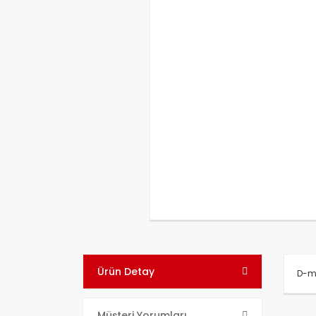
Ürün Detay
D-ma
Bu ü
Müşteri Yorumları