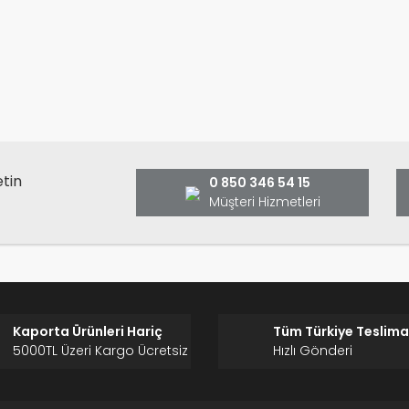
rünün fiyat bilgisi, resim, ürün açıklamalarında ve diğer konularda y
anarak tarafımıza iletebilirsiniz.
Bu ürüne ilk yorumu siz yap
ş ve önerileriniz için teşekkür ederiz.
Ürün resmi kalitesiz, bozuk veya görüntülenemiyor.
Yorum Yaz
Ürün açıklamasında eksik bilgiler bulunuyor.
Ürün bilgilerinde hatalar bulunuyor.
Ürün fiyatı diğer sitelerden daha pahalı.
etin
0 850 346 54 15
Bu ürüne benzer farklı alternatifler olmalı.
Müşteri Hizmetleri
Gönder
Kaporta Ürünleri Hariç
Tüm Türkiye Teslima
5000TL Üzeri Kargo Ücretsiz
Hızlı Gönderi