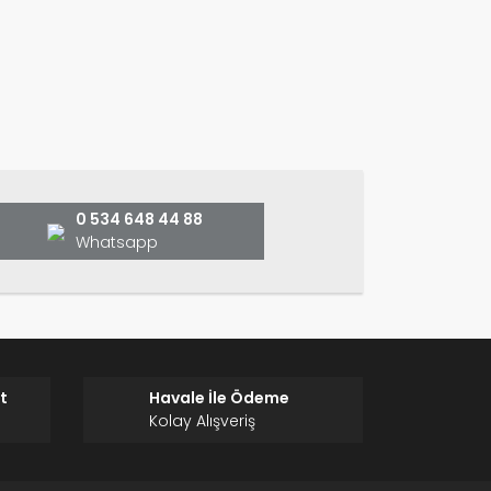
etersiz gördüğünüz noktaları öneri formunu
ın!
0 534 648 44 88
Whatsapp
t
Havale İle Ödeme
Kolay Alışveriş