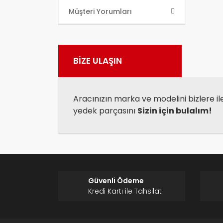
Bu ü
Müşteri Yorumları
kull
Görü
BİZE ULAŞIN
Aracınızın marka ve modelini bizlere il
yedek parçasını
Sizin için bulalım!
Güvenli Ödeme
Kredi Kartı ile Tahsilat