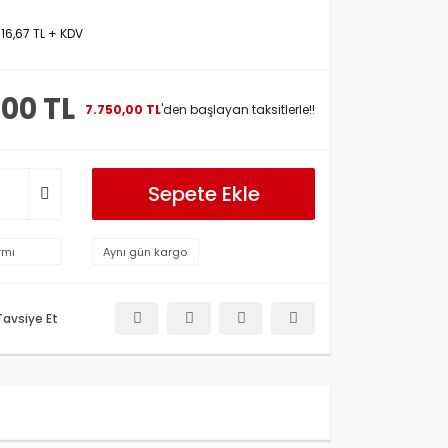
916,67 TL + KDV
,00 TL
7.750,00 TL
'den başlayan taksitlerle!!
Sepete Ekle
rmı
Aynı gün kargo
Tavsiye Et