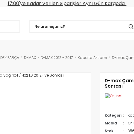
17:00'ye Kadar Verilen Siparişler Aynı Gün Kargoda..
EDEK PARÇA
D-MAX
D-MAX 2012 - 2017
Kaporta Aksamı
D-max Çamur
D-max Çamur
Sonrası
Kategori
Kap
Marka
Orij
Stok
35