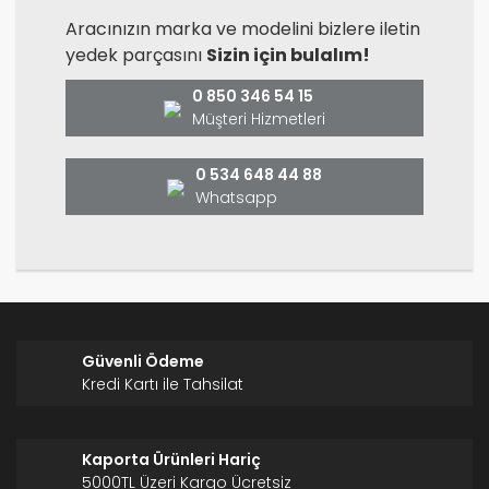
Yorum Yaz
Ürün resmi kalitesiz, bozuk veya görüntülenemiyor.
Aracınızın marka ve modelini bizlere iletin
yedek parçasını
Sizin için bulalım!
Ürün açıklamasında eksik bilgiler bulunuyor.
Ürün bilgilerinde hatalar bulunuyor.
0 850 346 54 15
Ürün fiyatı diğer sitelerden daha pahalı.
Müşteri Hizmetleri
Bu ürüne benzer farklı alternatifler olmalı.
0 534 648 44 88
Whatsapp
Gönder
Güvenli Ödeme
Kredi Kartı ile Tahsilat
Kaporta Ürünleri Hariç
5000TL Üzeri Kargo Ücretsiz