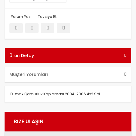
Yorum Yaz
Tavsiye Et
Ürün Detay
Müşteri Yorumları
D-max Çamurluk Kaplaması 2004-2006 4x2 Sol
Bu ürünün fiyat bilgisi, resim, ürün açıklamalarında ve diğer
konularda yetersiz gördüğünüz noktaları öneri formunu
Bu ürüne ilk yorumu siz yapın!
BİZE ULAŞIN
kullanarak tarafımıza iletebilirsiniz.
Görüş ve önerileriniz için teşekkür ederiz.