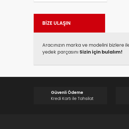
Görü
BİZE ULAŞIN
Aracınızın marka ve modelini bizlere il
yedek parçasını
Sizin için bulalım!
Güvenli Ödeme
Kredi Kartı ile Tahsilat