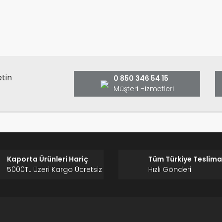
Bu ürüne ilk yorumu siz yap
ş ve önerileriniz için teşekkür ederiz.
Ürün resmi kalitesiz, bozuk veya görüntülenemiyor.
Yorum Yaz
Ürün açıklamasında eksik bilgiler bulunuyor.
Ürün bilgilerinde hatalar bulunuyor.
Ürün fiyatı diğer sitelerden daha pahalı.
etin
0 850 346 54 15
Bu ürüne benzer farklı alternatifler olmalı.
Müşteri Hizmetleri
Gönder
Kaporta Ürünleri Hariç
Tüm Türkiye Teslima
5000TL Üzeri Kargo Ücretsiz
Hızlı Gönderi