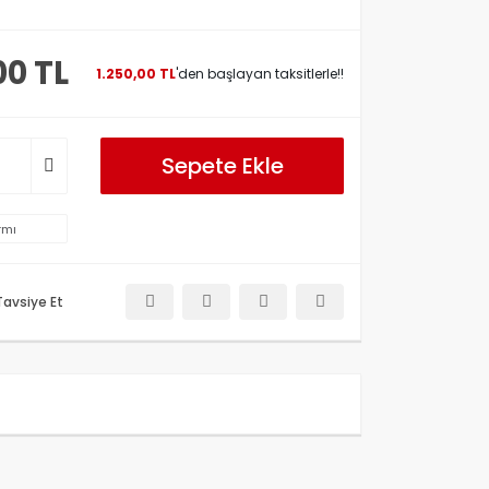
00 TL
1.250,00 TL
'den başlayan taksitlerle!!
Sepete Ekle
rmı
Tavsiye Et
etersiz gördüğünüz noktaları öneri formunu