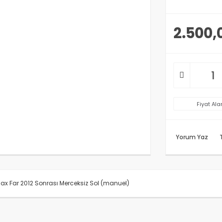
2.500,
Fiyat Ala
Yorum Yaz
x Far 2012 Sonrası Merceksiz Sol (manuel)
rünün fiyat bilgisi, resim, ürün açıklamalarında ve diğer konularda y
anarak tarafımıza iletebilirsiniz.