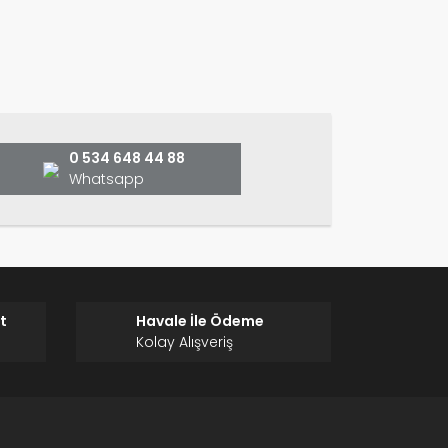
ın!
0 534 648 44 88
Whatsapp
t
Havale İle Ödeme
Kolay Alışveriş