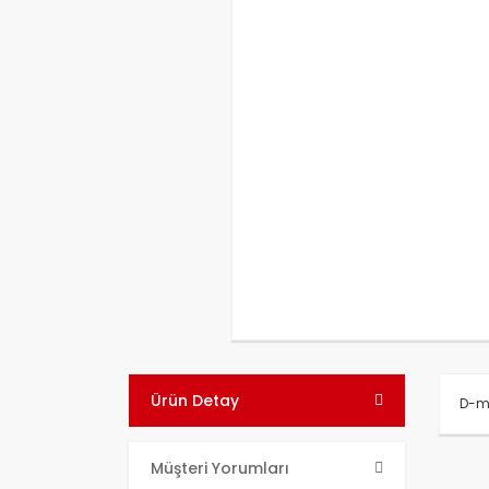
Ürün Detay
D-ma
Bu ü
Müşteri Yorumları
kull