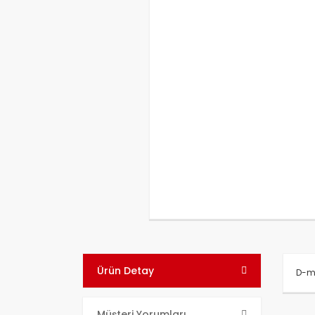
Ürün Detay
D-ma
Bu ü
Müşteri Yorumları