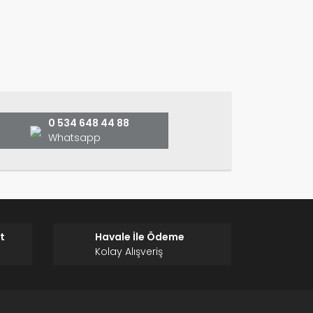
ın!
0 534 648 44 88
Whatsapp
t
Havale İle Ödeme
Kolay Alışveriş