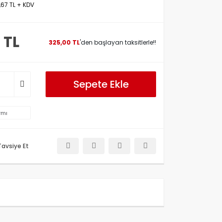
,67 TL + KDV
 TL
325,00 TL
'den başlayan taksitlerle!!
Sepete Ekle
rmı
Tavsiye Et
etersiz gördüğünüz noktaları öneri formunu