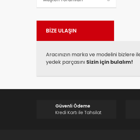
kull
Görü
BİZE ULAŞIN
Aracınızın marka ve modelini bizlere il
yedek parçasını
Sizin için bulalım!
Güvenli Ödeme
Kredi Kartı ile Tahsilat