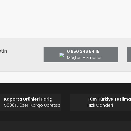
anarak tarafımıza iletebilirsiniz.
Bu ürüne ilk yorumu siz yap
ş ve önerileriniz için teşekkür ederiz.
Ürün resmi kalitesiz, bozuk veya görüntülenemiyor.
Yorum Yaz
Ürün açıklamasında eksik bilgiler bulunuyor.
Ürün bilgilerinde hatalar bulunuyor.
Ürün fiyatı diğer sitelerden daha pahalı.
etin
0 850 346 54 15
Bu ürüne benzer farklı alternatifler olmalı.
Müşteri Hizmetleri
Gönder
Kaporta Ürünleri Hariç
Tüm Türkiye Teslima
5000TL Üzeri Kargo Ücretsiz
Hızlı Gönderi