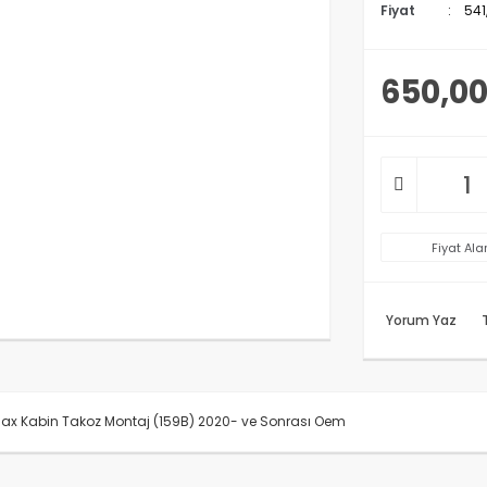
Fiyat
541
650,00
Fiyat Ala
Yorum Yaz
x Kabin Takoz Montaj (159B) 2020- ve Sonrası Oem
rünün fiyat bilgisi, resim, ürün açıklamalarında ve diğer konularda y