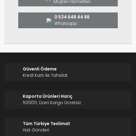
Ürün fiyatı diğer sitelerden daha pahalı.
Müşteri Hizmetleri
Bu ürüne benzer farklı alternatifler olmalı.
0 534 648 44 88
Whatsapp
Gönder
Güvenli Ödeme
Kredi Kartı ile Tahsilat
Kaporta Ürünleri Hariç
5000TL Üzeri Kargo Ücretsiz
Tüm Türkiye Teslimat
Hızlı Gönderi