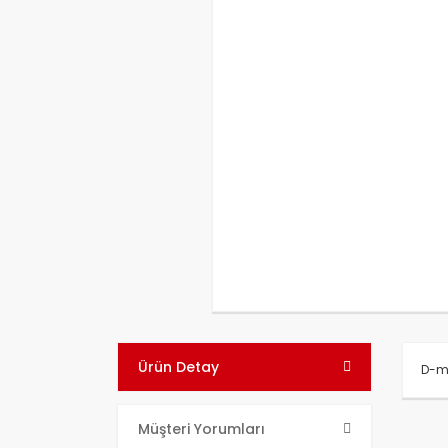
Ürün Detay
D-ma
Bu ü
Müşteri Yorumları
kull