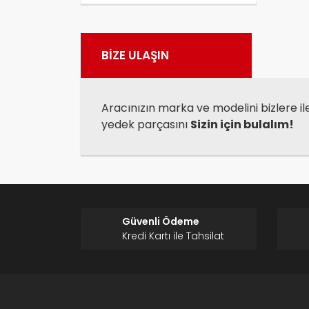
Görü
BİZE ULAŞIN
Aracınızın marka ve modelini bizlere il
yedek parçasını
Sizin için bulalım!
Güvenli Ödeme
Kredi Kartı ile Tahsilat