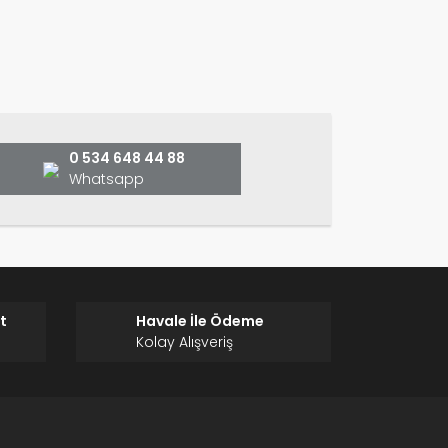
ın!
0 534 648 44 88
Whatsapp
t
Havale İle Ödeme
Kolay Alışveriş