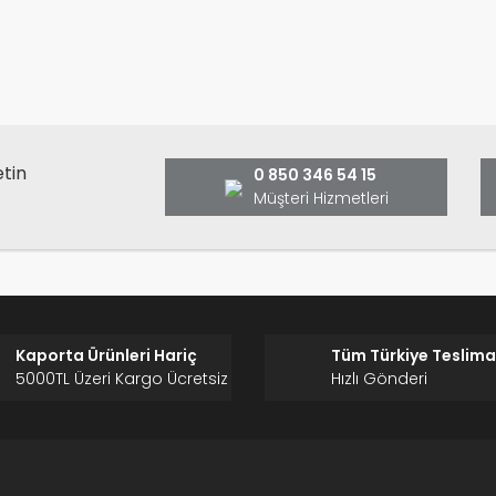
Bu ürüne ilk yorumu siz yap
ş ve önerileriniz için teşekkür ederiz.
Ürün resmi kalitesiz, bozuk veya görüntülenemiyor.
Yorum Yaz
Ürün açıklamasında eksik bilgiler bulunuyor.
Ürün bilgilerinde hatalar bulunuyor.
Ürün fiyatı diğer sitelerden daha pahalı.
etin
0 850 346 54 15
Bu ürüne benzer farklı alternatifler olmalı.
Müşteri Hizmetleri
Gönder
Kaporta Ürünleri Hariç
Tüm Türkiye Teslima
5000TL Üzeri Kargo Ücretsiz
Hızlı Gönderi