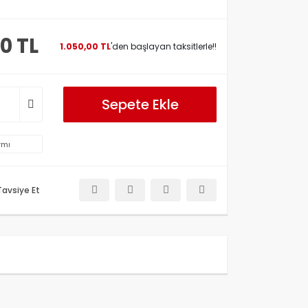
0 TL
1.050,00 TL
'den başlayan taksitlerle!!
Sepete Ekle
rmı
Tavsiye Et
etersiz gördüğünüz noktaları öneri formunu