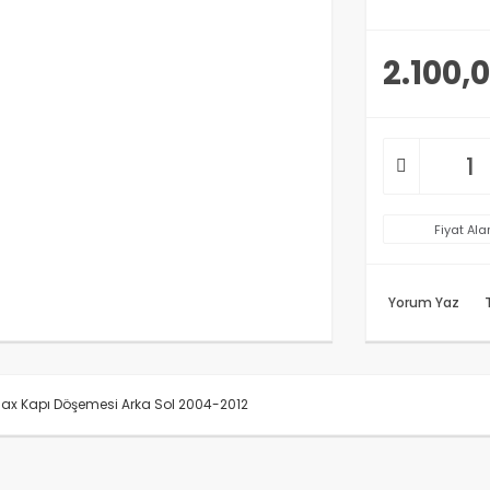
2.100,0
Fiyat Ala
Yorum Yaz
x Kapı Döşemesi Arka Sol 2004-2012
rünün fiyat bilgisi, resim, ürün açıklamalarında ve diğer konularda y
anarak tarafımıza iletebilirsiniz.