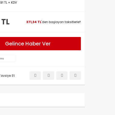
,91 TL + KDV
 TL
371,34 TL
'den başlayan taksitlerle!!
Gelince Haber Ver
rmı
Tavsiye Et
etersiz gördüğünüz noktaları öneri formunu