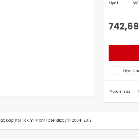
Fiyat
618
742,69
Fiyat Ala
Yorum Yaz
x Kapı Kol Takımı Krom (özel dizayn) 2004-2012
rünün fiyat bilgisi, resim, ürün açıklamalarında ve diğer konularda y