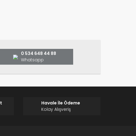
ın!
0 534 648 44 88
Whatsapp
t
Havale İle Ödeme
Kolay Alışveriş