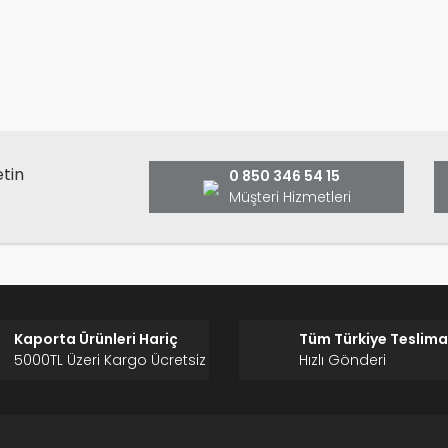
anarak tarafımıza iletebilirsiniz.
Bu ürüne ilk yorumu siz yap
ş ve önerileriniz için teşekkür ederiz.
Ürün resmi kalitesiz, bozuk veya görüntülenemiyor.
Yorum Yaz
Ürün açıklamasında eksik bilgiler bulunuyor.
Ürün bilgilerinde hatalar bulunuyor.
Ürün fiyatı diğer sitelerden daha pahalı.
etin
0 850 346 54 15
Bu ürüne benzer farklı alternatifler olmalı.
Müşteri Hizmetleri
Gönder
Kaporta Ürünleri Hariç
Tüm Türkiye Teslima
5000TL Üzeri Kargo Ücretsiz
Hızlı Gönderi