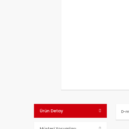
Ürün Detay
D-ma
Bu ü
Müşteri Yorumları