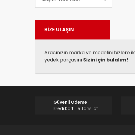
kull
Görü
BİZE ULAŞIN
Aracınızın marka ve modelini bizlere il
yedek parçasını
Sizin için bulalım!
Güvenli Ödeme
Kredi Kartı ile Tahsilat