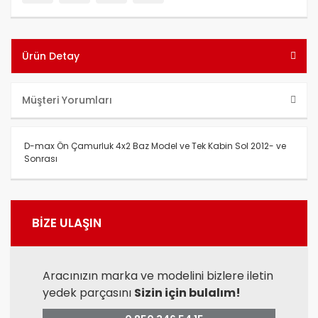
Ürün Detay
Müşteri Yorumları
D-max Ön Çamurluk 4x2 Baz Model ve Tek Kabin Sol 2012- ve
Sonrası
Bu ürünün fiyat bilgisi, resim, ürün açıklamalarında ve diğer
konularda yetersiz gördüğünüz noktaları öneri formunu
Bu ürüne ilk yorumu siz yapın!
BİZE ULAŞIN
kullanarak tarafımıza iletebilirsiniz.
Görüş ve önerileriniz için teşekkür ederiz.
Yorum Yaz
Ürün resmi kalitesiz, bozuk veya görüntülenemiyor.
Aracınızın marka ve modelini bizlere iletin
yedek parçasını
Sizin için bulalım!
Ürün açıklamasında eksik bilgiler bulunuyor.
Ürün bilgilerinde hatalar bulunuyor.