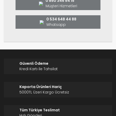
0 850 346 54 15
Ürün fiyatı diğer sitelerden daha pahalı.
Müşteri Hizmetleri
Bu ürüne benzer farklı alternatifler olmalı.
0 534 648 44 88
Whatsapp
Gönder
Güvenli Ödeme
Kredi Kartı ile Tahsilat
Kaporta Ürünleri Hariç
5000TL Üzeri Kargo Ücretsiz
Tüm Türkiye Teslimat
Hızlı Gönderi