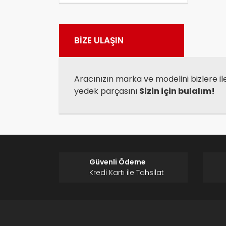
Görü
BİZE ULAŞIN
Aracınızın marka ve modelini bizlere il
yedek parçasını
Sizin için bulalım!
Güvenli Ödeme
Kredi Kartı ile Tahsilat