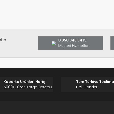
Bu ürüne ilk yorumu siz yap
ş ve önerileriniz için teşekkür ederiz.
Ürün resmi kalitesiz, bozuk veya görüntülenemiyor.
Yorum Yaz
Ürün açıklamasında eksik bilgiler bulunuyor.
Ürün bilgilerinde hatalar bulunuyor.
Ürün fiyatı diğer sitelerden daha pahalı.
etin
0 850 346 54 15
Bu ürüne benzer farklı alternatifler olmalı.
Müşteri Hizmetleri
Gönder
Kaporta Ürünleri Hariç
Tüm Türkiye Teslima
5000TL Üzeri Kargo Ücretsiz
Hızlı Gönderi