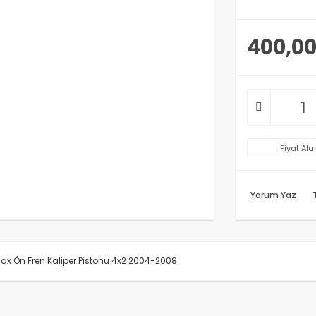
400,00
Fiyat Ala
Yorum Yaz
x Ön Fren Kaliper Pistonu 4x2 2004-2008
rünün fiyat bilgisi, resim, ürün açıklamalarında ve diğer konularda y
anarak tarafımıza iletebilirsiniz.