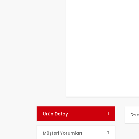
Ürün Detay
D-ma
Bu ü
Müşteri Yorumları
kull