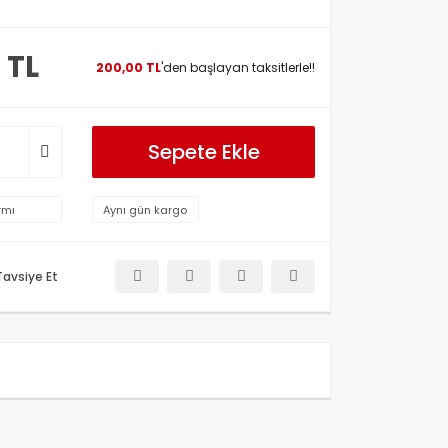
 TL
200,00 TL
'den başlayan taksitlerle!!
Sepete Ekle
rmı
Aynı gün kargo
Tavsiye Et
etersiz gördüğünüz noktaları öneri formunu