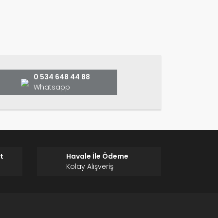
ın!
0 534 648 44 88
Whatsapp
t
Havale İle Ödeme
Kolay Alışveriş