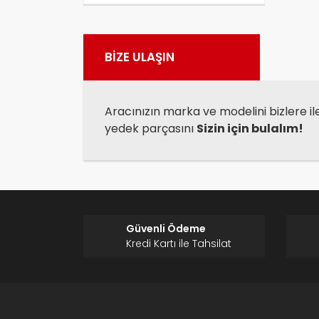
Görü
BİZE ULAŞIN
Aracınızın marka ve modelini bizlere il
yedek parçasını
Sizin için bulalım!
Güvenli Ödeme
Kredi Kartı ile Tahsilat