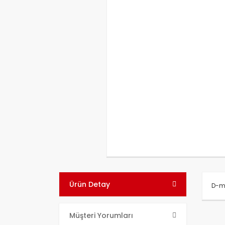
Ürün Detay
D-m
Bu ü
Müşteri Yorumları
kull