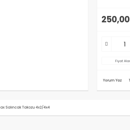
250,00
Fiyat Ala
Yorum Yaz
ax Salıncak Takozu 4x2/4x4
rünün fiyat bilgisi, resim, ürün açıklamalarında ve diğer konularda y
anarak tarafımıza iletebilirsiniz.