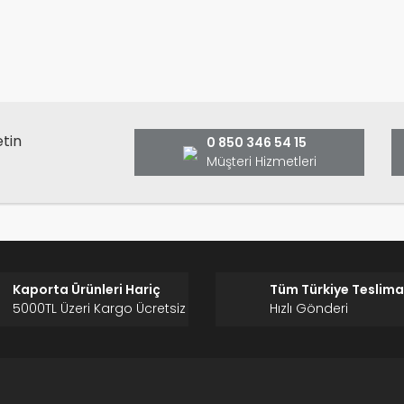
Bu ürüne ilk yorumu siz yap
ş ve önerileriniz için teşekkür ederiz.
Ürün resmi kalitesiz, bozuk veya görüntülenemiyor.
Yorum Yaz
Ürün açıklamasında eksik bilgiler bulunuyor.
Ürün bilgilerinde hatalar bulunuyor.
Ürün fiyatı diğer sitelerden daha pahalı.
etin
0 850 346 54 15
Bu ürüne benzer farklı alternatifler olmalı.
Müşteri Hizmetleri
Gönder
Kaporta Ürünleri Hariç
Tüm Türkiye Teslima
5000TL Üzeri Kargo Ücretsiz
Hızlı Gönderi