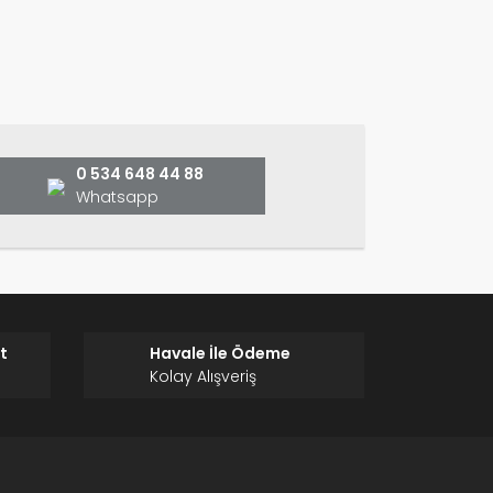
ın!
0 534 648 44 88
Whatsapp
t
Havale İle Ödeme
Kolay Alışveriş