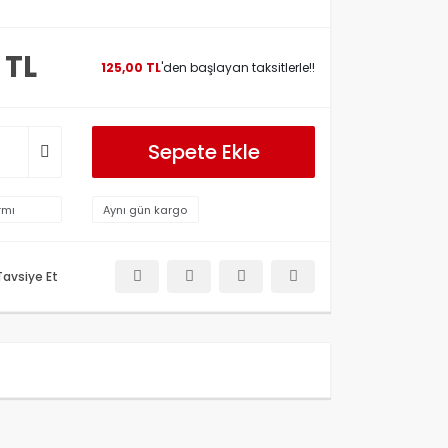
 TL
125,00 TL
'den başlayan taksitlerle!!
Sepete Ekle
rmı
Aynı gün kargo
Tavsiye Et
etersiz gördüğünüz noktaları öneri formunu