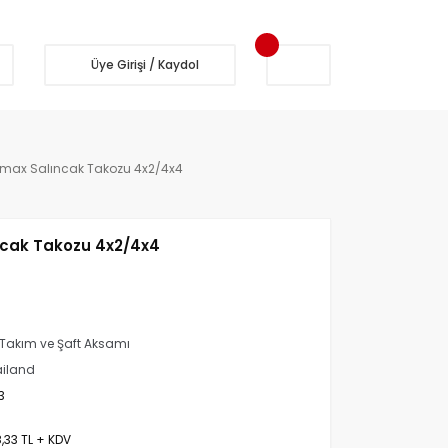
Üye Girişi / Kaydol
max Salıncak Takozu 4x2/4x4
cak Takozu 4x2/4x4
Takım ve Şaft Aksamı
iland
3
,33 TL + KDV