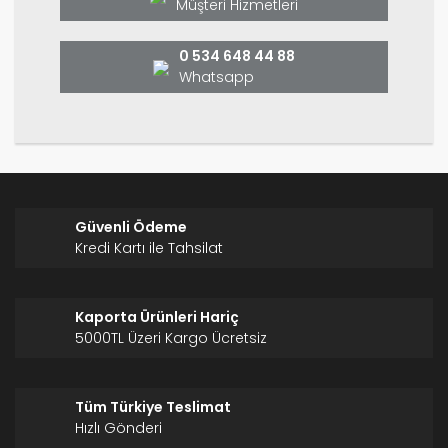
Ürün fiyatı diğer sitelerden daha pahalı.
Müşteri Hizmetleri
Bu ürüne benzer farklı alternatifler olmalı.
0 534 648 44 88
Whatsapp
Gönder
Güvenli Ödeme
Kredi Kartı ile Tahsilat
Kaporta Ürünleri Hariç
5000TL Üzeri Kargo Ücretsiz
Tüm Türkiye Teslimat
Hızlı Gönderi