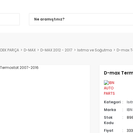
EDEK PARÇA
D-MAX
D-MAX 2012 - 2017
Isıtma ve Soğutma
D-max T
D-max Term
Kategori
Isı
Marka
IBN
Stok
89
Kodu
Fiyat
333