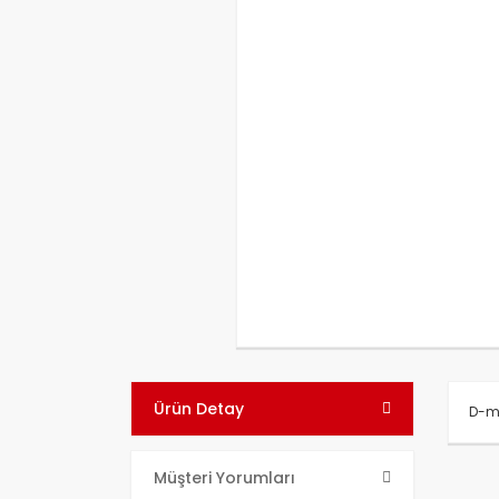
Ürün Detay
D-m
Bu ü
Müşteri Yorumları
kull