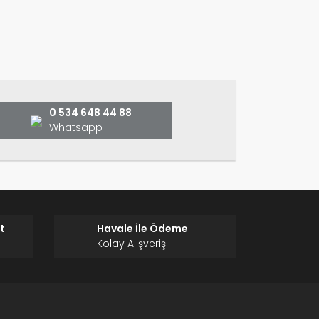
ın!
0 534 648 44 88
Whatsapp
t
Havale İle Ödeme
Kolay Alışveriş