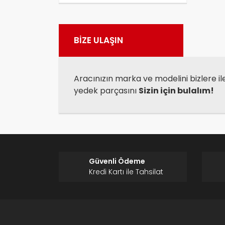
Görü
BİZE ULAŞIN
Aracınızın marka ve modelini bizlere il
yedek parçasını
Sizin için bulalım!
Güvenli Ödeme
Kredi Kartı ile Tahsilat