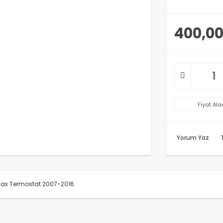
400,00
Fiyat Ala
Yorum Yaz
ax Termostat 2007-2016
rünün fiyat bilgisi, resim, ürün açıklamalarında ve diğer konularda y
anarak tarafımıza iletebilirsiniz.