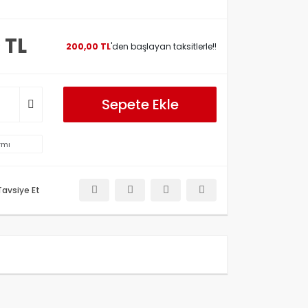
 TL
200,00 TL
'den başlayan taksitlerle!!
Sepete Ekle
rmı
Tavsiye Et
etersiz gördüğünüz noktaları öneri formunu