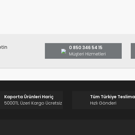
Bu ürüne ilk yorumu siz yap
ş ve önerileriniz için teşekkür ederiz.
Ürün resmi kalitesiz, bozuk veya görüntülenemiyor.
Yorum Yaz
Ürün açıklamasında eksik bilgiler bulunuyor.
Ürün bilgilerinde hatalar bulunuyor.
Ürün fiyatı diğer sitelerden daha pahalı.
etin
0 850 346 54 15
Bu ürüne benzer farklı alternatifler olmalı.
Müşteri Hizmetleri
Gönder
Kaporta Ürünleri Hariç
Tüm Türkiye Teslima
5000TL Üzeri Kargo Ücretsiz
Hızlı Gönderi