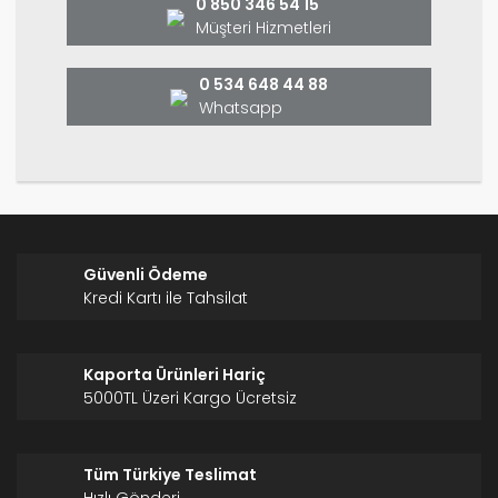
0 850 346 54 15
Ürün fiyatı diğer sitelerden daha pahalı.
Müşteri Hizmetleri
Bu ürüne benzer farklı alternatifler olmalı.
0 534 648 44 88
Whatsapp
Gönder
Güvenli Ödeme
Kredi Kartı ile Tahsilat
Kaporta Ürünleri Hariç
5000TL Üzeri Kargo Ücretsiz
Tüm Türkiye Teslimat