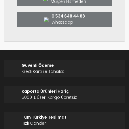
Ürün fiyatı diğer sitelerden daha pahalı.
Müşteri Hizmetleri
Bu ürüne benzer farklı alternatifler olmalı.
0 534 648 44 88
Whatsapp
Gönder
Güvenli Ödeme
Kredi Kartı ile Tahsilat
Kaporta Ürünleri Hariç
5000TL Üzeri Kargo Ücretsiz
Tüm Türkiye Teslimat
Hızlı Gönderi