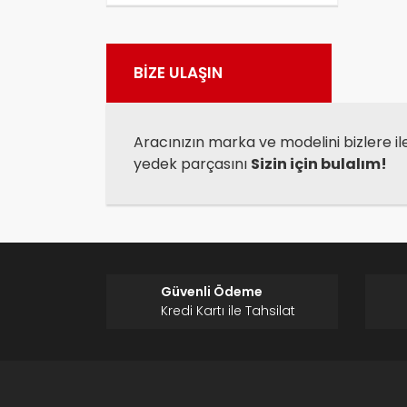
Görü
BİZE ULAŞIN
Aracınızın marka ve modelini bizlere il
yedek parçasını
Sizin için bulalım!
Güvenli Ödeme
Kredi Kartı ile Tahsilat