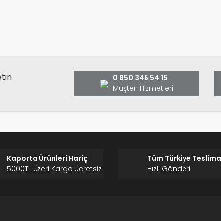
Bu ürüne ilk yorumu siz yap
ş ve önerileriniz için teşekkür ederiz.
Ürün resmi kalitesiz, bozuk veya görüntülenemiyor.
Yorum Yaz
Ürün açıklamasında eksik bilgiler bulunuyor.
Ürün bilgilerinde hatalar bulunuyor.
Ürün fiyatı diğer sitelerden daha pahalı.
etin
0 850 346 54 15
Bu ürüne benzer farklı alternatifler olmalı.
Müşteri Hizmetleri
Gönder
Kaporta Ürünleri Hariç
Tüm Türkiye Teslima
5000TL Üzeri Kargo Ücretsiz
Hızlı Gönderi