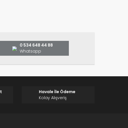
ın!
0 534 648 44 88
Whatsapp
t
Havale İle Ödeme
Kolay Alışveriş