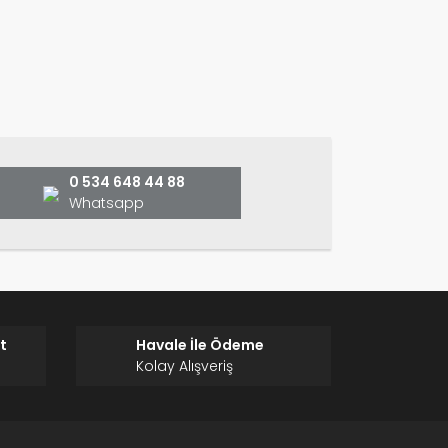
etersiz gördüğünüz noktaları öneri formunu
ın!
0 534 648 44 88
Whatsapp
t
Havale İle Ödeme
Kolay Alışveriş