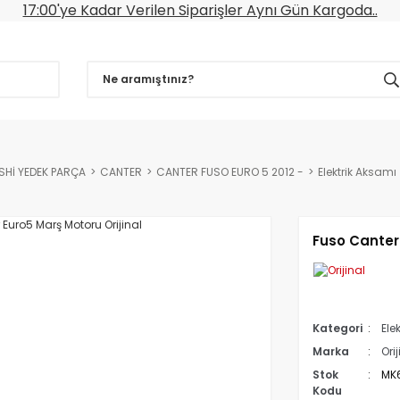
17:00'ye Kadar Verilen Siparişler Aynı Gün Kargoda..
SHİ YEDEK PARÇA
CANTER
CANTER FUSO EURO 5 2012 -
Elektrik Aksamı
Fuso Canter 
Kategori
Ele
Marka
Orij
Stok
MK
Kodu