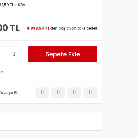
32,50 TL + KDV
00 TL
4.999,50 TL
'den başlayan taksitlerle!!
Sepete Ekle
rmı
Tavsiye Et