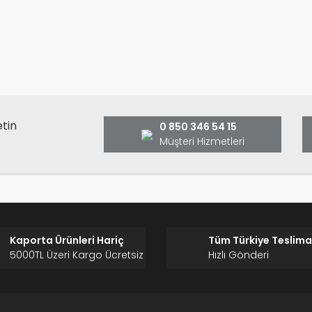
rünün fiyat bilgisi, resim, ürün açıklamalarında ve diğer konularda y
anarak tarafımıza iletebilirsiniz.
Bu ürüne ilk yorumu siz yap
ş ve önerileriniz için teşekkür ederiz.
Ürün resmi kalitesiz, bozuk veya görüntülenemiyor.
Yorum Yaz
Ürün açıklamasında eksik bilgiler bulunuyor.
Ürün bilgilerinde hatalar bulunuyor.
Ürün fiyatı diğer sitelerden daha pahalı.
etin
0 850 346 54 15
Bu ürüne benzer farklı alternatifler olmalı.
Müşteri Hizmetleri
Gönder
Kaporta Ürünleri Hariç
Tüm Türkiye Teslima
5000TL Üzeri Kargo Ücretsiz
Hızlı Gönderi