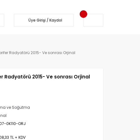
Üye Girişi / Kaydol
orifer Radyatörü 2015- Ve sonrası Orjinal
fer Radyatörü 2015- Ve sonrası Orjinal
tma ve Soğutma
inal
07-0K110-ORJ
08,33 TL + KDV