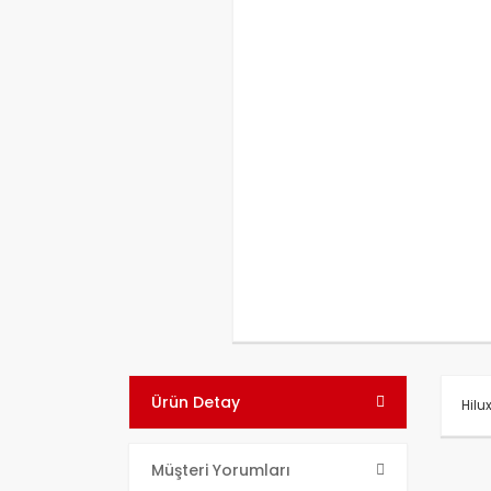
Ürün Detay
Hilu
Bu ü
Müşteri Yorumları
kull