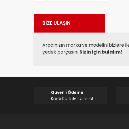
Görü
BİZE ULAŞIN
Aracınızın marka ve modelini bizlere il
yedek parçasını
Sizin için bulalım!
Güvenli Ödeme
Kredi Kartı ile Tahsilat