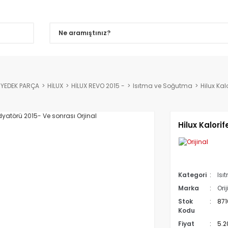
YEDEK PARÇA
HİLUX
HİLUX REVO 2015 -
Isıtma ve Soğutma
Hilux Kal
Hilux Kalori
Kategori
Isı
Marka
Orij
Stok
871
Kodu
Fiyat
5.2