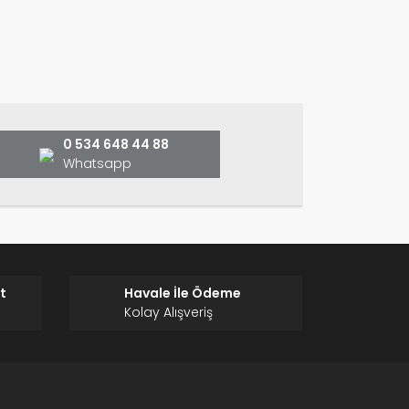
ın!
0 534 648 44 88
Whatsapp
t
Havale İle Ödeme
Kolay Alışveriş