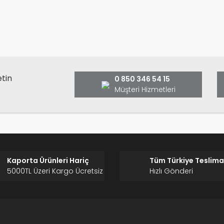
Bu ürüne ilk yorumu siz yap
ş ve önerileriniz için teşekkür ederiz.
Ürün resmi kalitesiz, bozuk veya görüntülenemiyor.
Yorum Yaz
Ürün açıklamasında eksik bilgiler bulunuyor.
Ürün bilgilerinde hatalar bulunuyor.
Ürün fiyatı diğer sitelerden daha pahalı.
etin
0 850 346 54 15
Bu ürüne benzer farklı alternatifler olmalı.
Müşteri Hizmetleri
Gönder
Kaporta Ürünleri Hariç
Tüm Türkiye Teslima
5000TL Üzeri Kargo Ücretsiz
Hızlı Gönderi