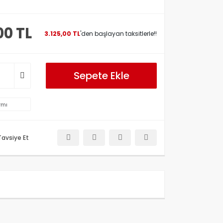
00 TL
3.125,00 TL
'den başlayan taksitlerle!!
Sepete Ekle
rmı
Tavsiye Et
etersiz gördüğünüz noktaları öneri formunu