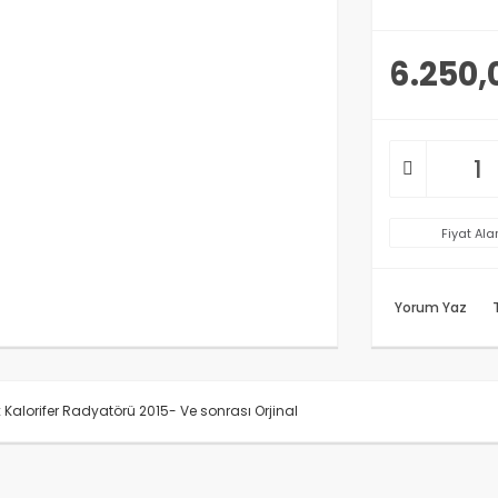
6.250,
Fiyat Ala
Yorum Yaz
x Kalorifer Radyatörü 2015- Ve sonrası Orjinal
rünün fiyat bilgisi, resim, ürün açıklamalarında ve diğer konularda y
anarak tarafımıza iletebilirsiniz.