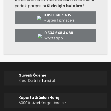
yedek parçasını
Sizin için bulalım!
Ürün açıklamasında eksik bilgiler bulunuyor.
Ürün bilgilerinde hatalar bulunuyor.
0 850 346 54 15
Ürün fiyatı diğer sitelerden daha pahalı.
Müşteri Hizmetleri
Bu ürüne benzer farklı alternatifler olmalı.
0 534 648 44 88
Whatsapp
Gönder
Güvenli Ödeme
Kredi Kartı ile Tahsilat
Kaporta Ürünleri Hariç
5000TL Üzeri Kargo Ücretsiz