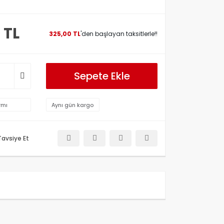
 TL
325,00 TL
'den başlayan taksitlerle!!
Sepete Ekle
rmı
Aynı gün kargo
Tavsiye Et
etersiz gördüğünüz noktaları öneri formunu