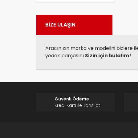
Görü
BİZE ULAŞIN
Aracınızın marka ve modelini bizlere il
yedek parçasını
Sizin için bulalım!
Güvenli Ödeme
Kredi Kartı ile Tahsilat