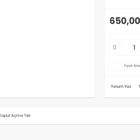
650,00
Fiyat Ala
Yorum Yaz
Kaput Açma Teli
rünün fiyat bilgisi, resim, ürün açıklamalarında ve diğer konularda y
anarak tarafımıza iletebilirsiniz.