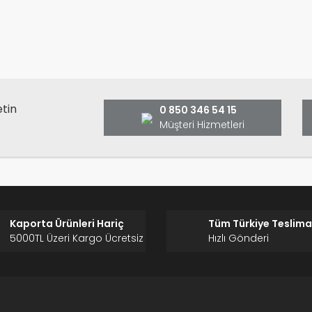
Bu ürüne ilk yorumu siz yap
ş ve önerileriniz için teşekkür ederiz.
Ürün resmi kalitesiz, bozuk veya görüntülenemiyor.
Yorum Yaz
Ürün açıklamasında eksik bilgiler bulunuyor.
Ürün bilgilerinde hatalar bulunuyor.
Ürün fiyatı diğer sitelerden daha pahalı.
etin
0 850 346 54 15
Bu ürüne benzer farklı alternatifler olmalı.
Müşteri Hizmetleri
Gönder
Kaporta Ürünleri Hariç
Tüm Türkiye Teslima
5000TL Üzeri Kargo Ücretsiz
Hızlı Gönderi