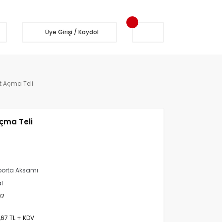
Üye Girişi / Kaydol
t Açma Teli
çma Teli
orta Aksamı
al
92
,67 TL + KDV