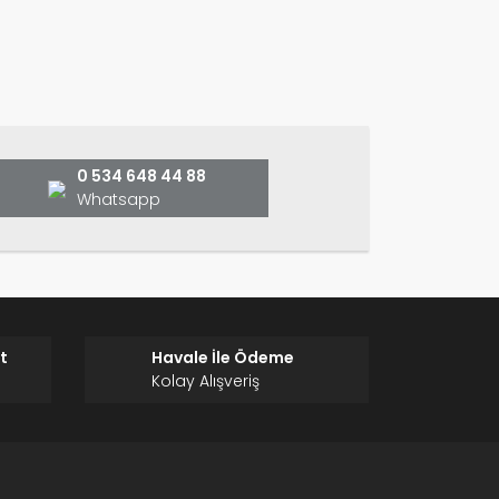
ın!
0 534 648 44 88
Whatsapp
t
Havale İle Ödeme
Kolay Alışveriş