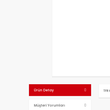
Ürün Detay
TFR 
Bu ü
Müşteri Yorumları
kull