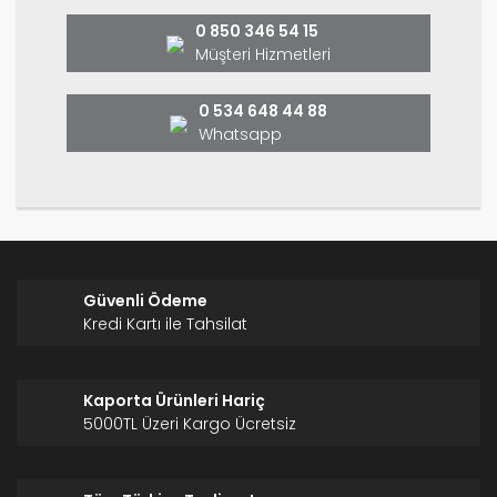
Ürün bilgilerinde hatalar bulunuyor.
0 850 346 54 15
Ürün fiyatı diğer sitelerden daha pahalı.
Müşteri Hizmetleri
Bu ürüne benzer farklı alternatifler olmalı.
0 534 648 44 88
Whatsapp
Gönder
Güvenli Ödeme
Kredi Kartı ile Tahsilat
Kaporta Ürünleri Hariç
5000TL Üzeri Kargo Ücretsiz