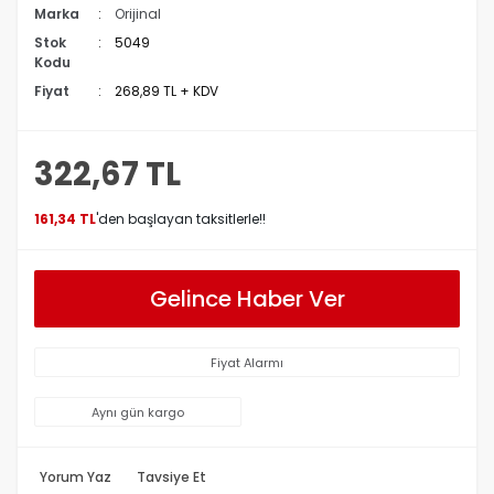
Marka
Orijinal
Stok
5049
Kodu
Fiyat
268,89 TL + KDV
322,67 TL
161,34 TL
'den başlayan taksitlerle!!
Gelince Haber Ver
Fiyat Alarmı
Aynı gün kargo
Yorum Yaz
Tavsiye Et