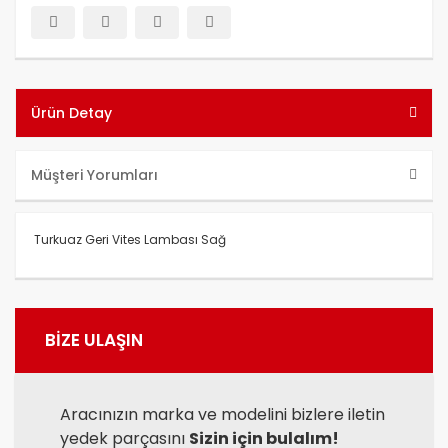
Ürün Detay
Müşteri Yorumları
Turkuaz Geri Vites Lambası Sağ
Bu ürünün fiyat bilgisi, resim, ürün açıklamalarında ve diğer
konularda yetersiz gördüğünüz noktaları öneri formunu
Bu ürüne ilk yorumu siz yapın!
BİZE ULAŞIN
kullanarak tarafımıza iletebilirsiniz.
Görüş ve önerileriniz için teşekkür ederiz.
Yorum Yaz
Ürün resmi kalitesiz, bozuk veya görüntülenemiyor.
Aracınızın marka ve modelini bizlere iletin
yedek parçasını
Sizin için bulalım!
Ürün açıklamasında eksik bilgiler bulunuyor.