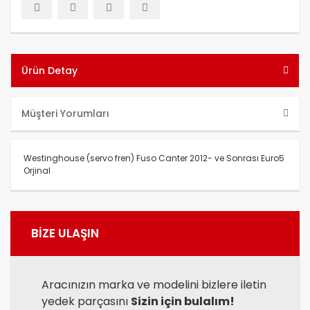
Ürün Detay
Müşteri Yorumları
Westinghouse (servo fren) Fuso Canter 2012- ve Sonrası Euro5
Orjinal
Bu ürünün fiyat bilgisi, resim, ürün açıklamalarında ve diğer
konularda yetersiz gördüğünüz noktaları öneri formunu
Bu ürüne ilk yorumu siz yapın!
BİZE ULAŞIN
kullanarak tarafımıza iletebilirsiniz.
Görüş ve önerileriniz için teşekkür ederiz.
Yorum Yaz
Ürün resmi kalitesiz, bozuk veya görüntülenemiyor.
Aracınızın marka ve modelini bizlere iletin
yedek parçasını
Sizin için bulalım!
Ürün açıklamasında eksik bilgiler bulunuyor.