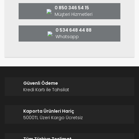
Ürün bilgilerinde hatalar bulunuyor.
0 850 346 54 15
Ürün fiyatı diğer sitelerden daha pahalı.
Müşteri Hizmetleri
Bu ürüne benzer farklı alternatifler olmalı.
0 534 648 44 88
Whatsapp
Gönder
Güvenli Ödeme
Kredi Kartı ile Tahsilat
Kaporta Ürünleri Hariç
5000TL Üzeri Kargo Ücretsiz