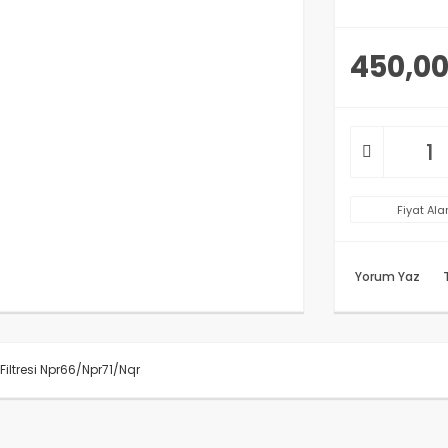
450,00
Fiyat Ala
Yorum Yaz
Filtresi Npr66/Npr71/Nqr
rünün fiyat bilgisi, resim, ürün açıklamalarında ve diğer konularda y
anarak tarafımıza iletebilirsiniz.