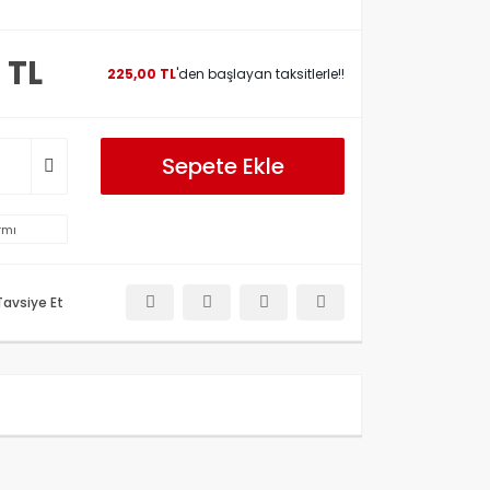
 TL
225,00 TL
'den başlayan taksitlerle!!
Sepete Ekle
rmı
Tavsiye Et
etersiz gördüğünüz noktaları öneri formunu