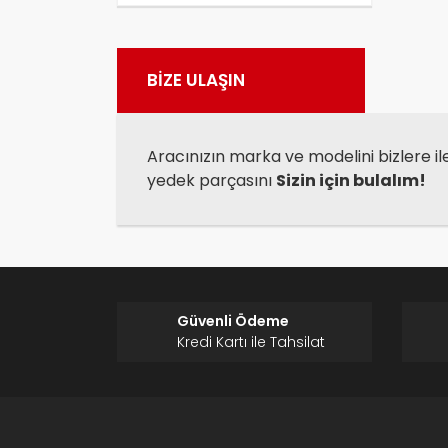
Görü
BİZE ULAŞIN
Aracınızın marka ve modelini bizlere il
yedek parçasını
Sizin için bulalım!
Güvenli Ödeme
Kredi Kartı ile Tahsilat