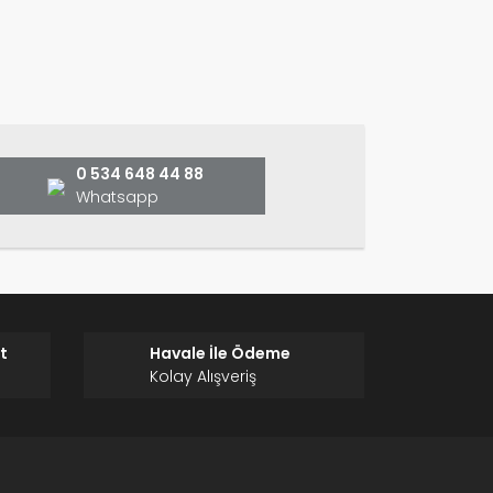
ın!
0 534 648 44 88
Whatsapp
t
Havale İle Ödeme
Kolay Alışveriş