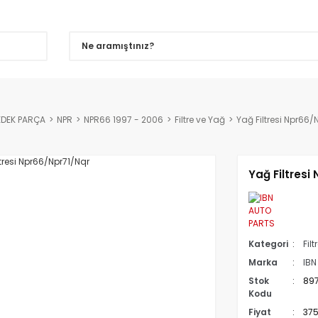
EDEK PARÇA
NPR
NPR66 1997 - 2006
Filtre ve Yağ
Yağ Filtresi Npr66/
Yağ Filtresi
Kategori
Fil
Marka
IBN
Stok
89
Kodu
Fiyat
375