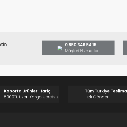
Bu ürüne ilk yorumu siz yap
ş ve önerileriniz için teşekkür ederiz.
Ürün resmi kalitesiz, bozuk veya görüntülenemiyor.
Yorum Yaz
Ürün açıklamasında eksik bilgiler bulunuyor.
Ürün bilgilerinde hatalar bulunuyor.
Ürün fiyatı diğer sitelerden daha pahalı.
etin
0 850 346 54 15
Bu ürüne benzer farklı alternatifler olmalı.
Müşteri Hizmetleri
Gönder
Kaporta Ürünleri Hariç
Tüm Türkiye Teslima
5000TL Üzeri Kargo Ücretsiz
Hızlı Gönderi