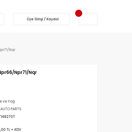
Üye Girişi / Kaydol
Npr71/Nqr
 Npr66/Npr71/Nqr
tre ve Yağ
 AUTO PARTS
7148270T
,00 TL + KDV