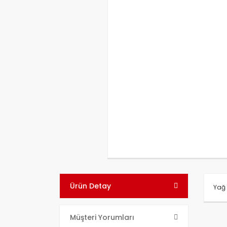
Ürün Detay
Yağ 
Bu ü
Müşteri Yorumları
kull