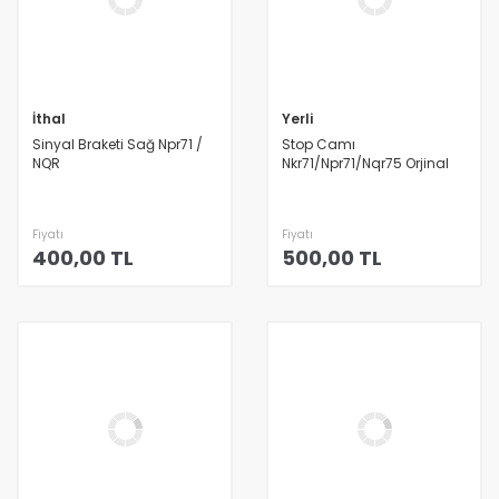
İthal
Yerli
Sinyal Braketi Sağ Npr71 /
Stop Camı
NQR
Nkr71/Npr71/Nqr75 Orjinal
Fiyatı
Fiyatı
400,00 TL
500,00 TL