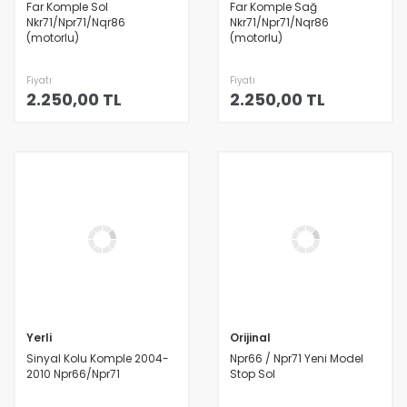
Far Komple Sol
Far Komple Sağ
Nkr71/Npr71/Nqr86
Nkr71/Npr71/Nqr86
(motorlu)
(motorlu)
Fiyatı
Fiyatı
2.250,00 TL
2.250,00 TL
Yerli
Orijinal
Sinyal Kolu Komple 2004-
Npr66 / Npr71 Yeni Model
2010 Npr66/Npr71
Stop Sol