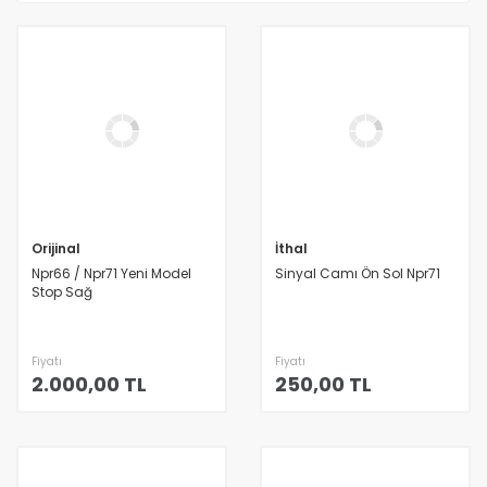
Orijinal
İthal
Npr66 / Npr71 Yeni Model
Sinyal Camı Ön Sol Npr71
Stop Sağ
Fiyatı
Fiyatı
2.000,00 TL
250,00 TL