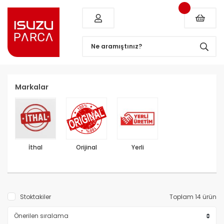
Markalar
İthal
Orijinal
Yerli
Stoktakiler
Toplam 14 ürün