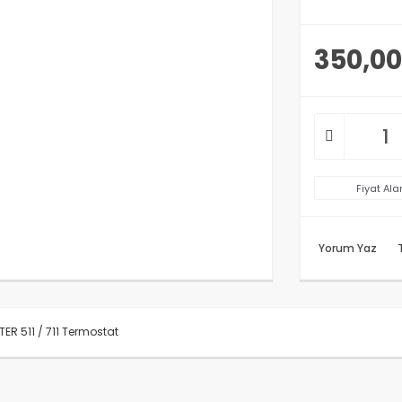
350,00
Fiyat Ala
Yorum Yaz
ER 511 / 711 Termostat
rünün fiyat bilgisi, resim, ürün açıklamalarında ve diğer konularda y
anarak tarafımıza iletebilirsiniz.