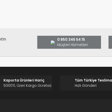
Bu ürüne ilk yorumu siz yap
ş ve önerileriniz için teşekkür ederiz.
Ürün resmi kalitesiz, bozuk veya görüntülenemiyor.
Yorum Yaz
Ürün açıklamasında eksik bilgiler bulunuyor.
Ürün bilgilerinde hatalar bulunuyor.
Ürün fiyatı diğer sitelerden daha pahalı.
etin
0 850 346 54 15
Bu ürüne benzer farklı alternatifler olmalı.
Müşteri Hizmetleri
Gönder
Kaporta Ürünleri Hariç
Tüm Türkiye Teslima
5000TL Üzeri Kargo Ücretsiz
Hızlı Gönderi