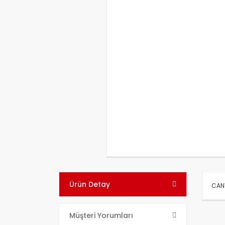
Ürün Detay
CANT
Bu ü
Müşteri Yorumları
kull