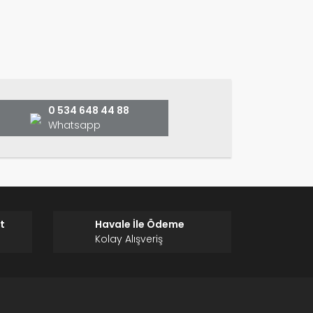
ın!
0 534 648 44 88
Whatsapp
t
Havale İle Ödeme
Kolay Alışveriş