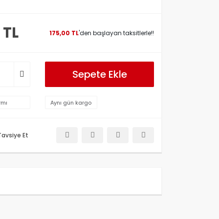
 TL
175,00 TL
'den başlayan taksitlerle!!
Sepete Ekle
rmı
Aynı gün kargo
Tavsiye Et
etersiz gördüğünüz noktaları öneri formunu