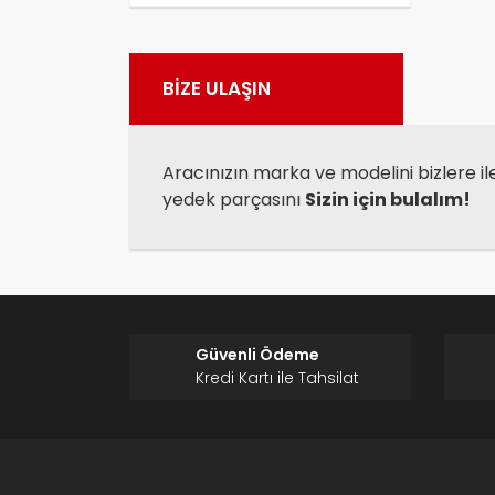
Görü
BİZE ULAŞIN
Aracınızın marka ve modelini bizlere il
yedek parçasını
Sizin için bulalım!
Güvenli Ödeme
Kredi Kartı ile Tahsilat