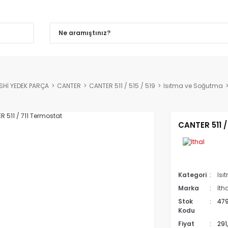
SHİ YEDEK PARÇA
CANTER
CANTER 511 / 515 / 519
Isıtma ve Soğutma
CANTER 511 /
Kategori
Isı
Marka
İth
Stok
47
Kodu
Fiyat
291